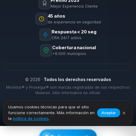
Premio 2025
Mejor Experiencia Cliente
45 años
de experiencia en seguridad
Respuesta < 20 seg
CRA 24/7 activa
Cobertura nacional
+8.000 municipios
© 2026 ·
Todos los derechos reservados
Movistar® y Prosegur® son marcas registradas de sus respectivos
titulares. Sitio informativo no oficial.
Usamos cookies técnicas para que el sitio
×
funcione correctamente. Más información en
Aceptar
›
›
Inicio
Cobertura
Villanueva de Córdoba
la
política de cookies
.