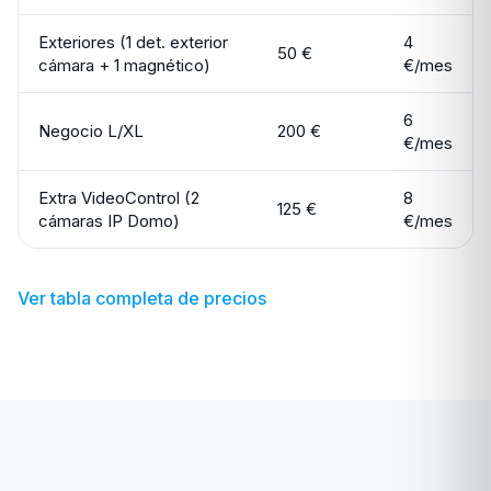
Exteriores (1 det. exterior
4
50 €
cámara + 1 magnético)
€/mes
6
Negocio L/XL
200 €
€/mes
Extra VideoControl (2
8
125 €
cámaras IP Domo)
€/mes
Ver tabla completa de precios