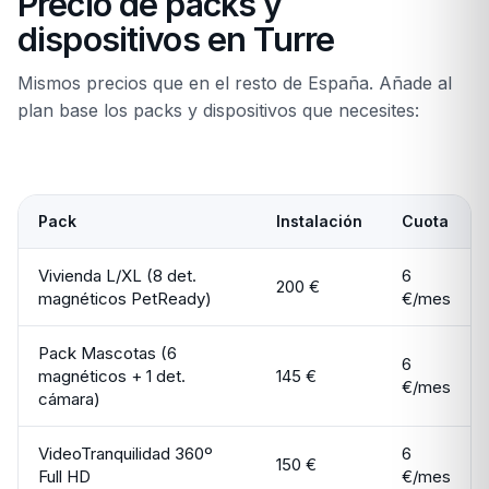
Precio de packs y
dispositivos en Turre
Mismos precios que en el resto de España. Añade al
plan base los packs y dispositivos que necesites:
Pack
Instalación
Cuota
Vivienda L/XL (8 det.
6
200 €
magnéticos PetReady)
€/mes
Pack Mascotas (6
6
magnéticos + 1 det.
145 €
€/mes
cámara)
VideoTranquilidad 360º
6
150 €
Full HD
€/mes