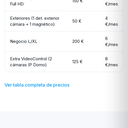
150 €
Full HD
€/mes
Exteriores (1 det. exterior
4
50 €
cámara + 1 magnético)
€/mes
6
Negocio L/XL
200 €
€/mes
Extra VideoControl (2
8
125 €
cámaras IP Domo)
€/mes
Ver tabla completa de precios