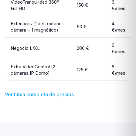
VideoTranquilidad 360º
6
150 €
Full HD
€/mes
Exteriores (1 det. exterior
4
50 €
cámara + 1 magnético)
€/mes
6
Negocio L/XL
200 €
€/mes
Extra VideoControl (2
8
125 €
cámaras IP Domo)
€/mes
Ver tabla completa de precios