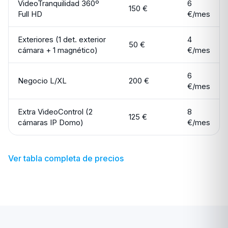
VideoTranquilidad 360º
6
150 €
Full HD
€/mes
Exteriores (1 det. exterior
4
50 €
cámara + 1 magnético)
€/mes
6
Negocio L/XL
200 €
€/mes
Extra VideoControl (2
8
125 €
cámaras IP Domo)
€/mes
Ver tabla completa de precios