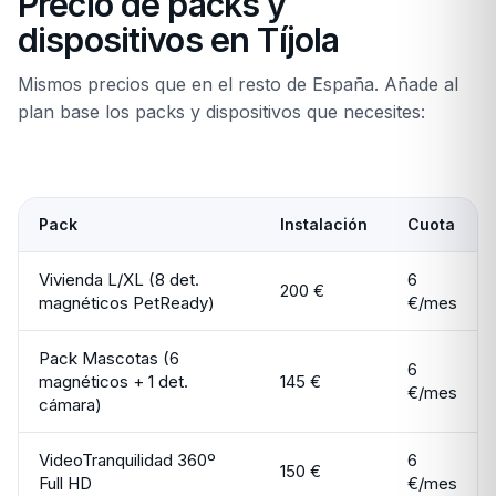
Precio de packs y
dispositivos en Tíjola
Mismos precios que en el resto de España. Añade al
plan base los packs y dispositivos que necesites:
Pack
Instalación
Cuota
Vivienda L/XL (8 det.
6
200 €
magnéticos PetReady)
€/mes
Pack Mascotas (6
6
magnéticos + 1 det.
145 €
€/mes
cámara)
VideoTranquilidad 360º
6
150 €
Full HD
€/mes