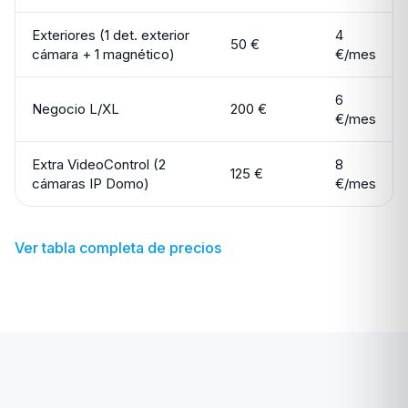
Exteriores (1 det. exterior
4
50 €
cámara + 1 magnético)
€/mes
6
Negocio L/XL
200 €
€/mes
Extra VideoControl (2
8
125 €
cámaras IP Domo)
€/mes
Ver tabla completa de precios