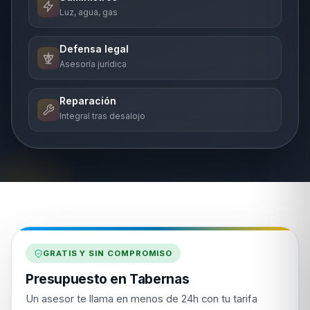
Luz, agua, gas
Defensa legal
Asesoría jurídica
Reparación
Integral tras desalojo
GRATIS Y SIN COMPROMISO
Presupuesto en Tabernas
Un asesor te llama en menos de 24h con tu tarifa