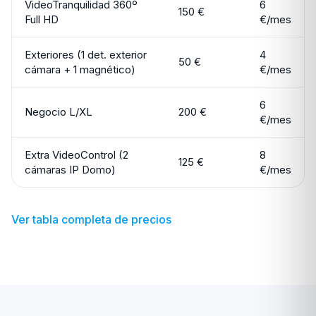
VideoTranquilidad 360º
6
150 €
Full HD
€/mes
Exteriores (1 det. exterior
4
50 €
cámara + 1 magnético)
€/mes
6
Negocio L/XL
200 €
€/mes
Extra VideoControl (2
8
125 €
cámaras IP Domo)
€/mes
Ver tabla completa de precios