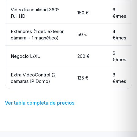
VideoTranquilidad 360º
6
150 €
Full HD
€/mes
Exteriores (1 det. exterior
4
50 €
cámara + 1 magnético)
€/mes
6
Negocio L/XL
200 €
€/mes
Extra VideoControl (2
8
125 €
cámaras IP Domo)
€/mes
Ver tabla completa de precios