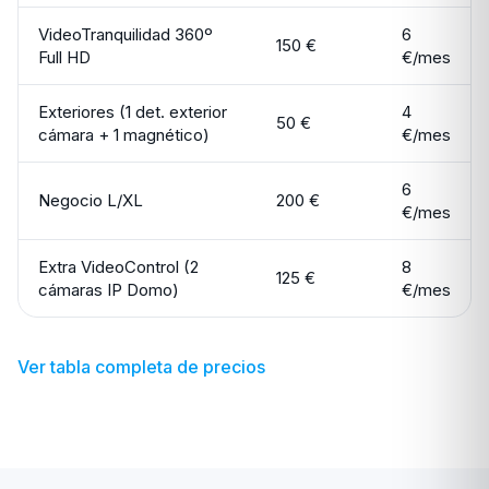
VideoTranquilidad 360º
6
150 €
Full HD
€/mes
Exteriores (1 det. exterior
4
50 €
cámara + 1 magnético)
€/mes
6
Negocio L/XL
200 €
€/mes
Extra VideoControl (2
8
125 €
cámaras IP Domo)
€/mes
Ver tabla completa de precios