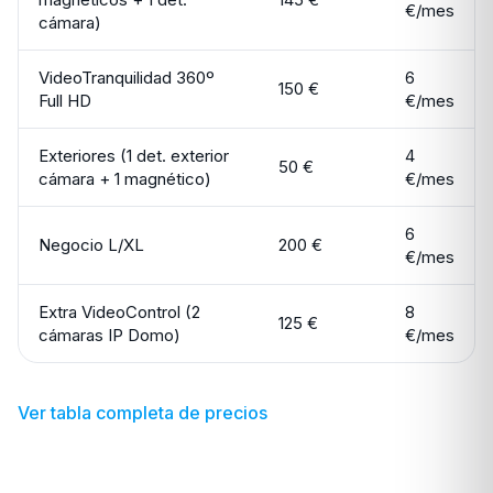
€/mes
cámara)
VideoTranquilidad 360º
6
150 €
Full HD
€/mes
Exteriores (1 det. exterior
4
50 €
cámara + 1 magnético)
€/mes
6
Negocio L/XL
200 €
€/mes
Extra VideoControl (2
8
125 €
cámaras IP Domo)
€/mes
Ver tabla completa de precios