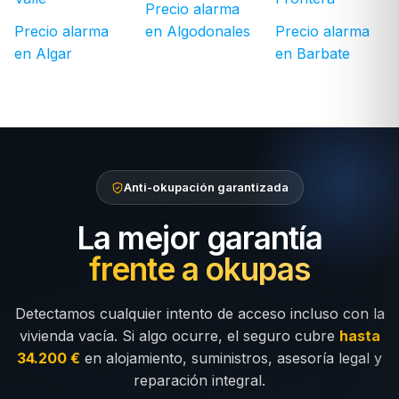
Precio alarma
Precio alarma
en Algodonales
Precio alarma
en Algar
en Barbate
Anti-okupación garantizada
La mejor garantía
frente a okupas
Detectamos cualquier intento de acceso incluso con la
vivienda vacía. Si algo ocurre, el seguro cubre
hasta
34.200 €
en alojamiento, suministros, asesoría legal y
reparación integral.