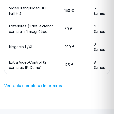
VideoTranquilidad 360º
6
150 €
Full HD
€/mes
Exteriores (1 det. exterior
4
50 €
cámara + 1 magnético)
€/mes
6
Negocio L/XL
200 €
€/mes
Extra VideoControl (2
8
125 €
cámaras IP Domo)
€/mes
Ver tabla completa de precios