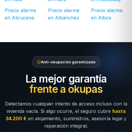
Precio alarma
Precio alarma
Precio alarma
en Abrucena
en Albánchez
en Albox
Anti-okupación garantizada
La mejor garantía
frente a okupas
Detectamos cualquier intento de acceso incluso con la
vivienda vacía. Si algo ocurre, el seguro cubre
hasta
34.200 €
en alojamiento, suministros, asesoría legal y
reparación integral.