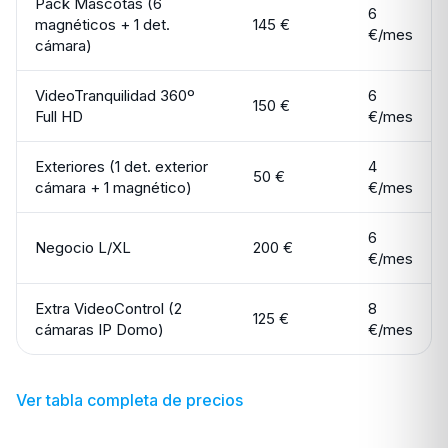
Pack Mascotas (6
6
magnéticos + 1 det.
145 €
€/mes
cámara)
VideoTranquilidad 360º
6
150 €
Full HD
€/mes
Exteriores (1 det. exterior
4
50 €
cámara + 1 magnético)
€/mes
6
Negocio L/XL
200 €
€/mes
Extra VideoControl (2
8
125 €
cámaras IP Domo)
€/mes
Ver tabla completa de precios