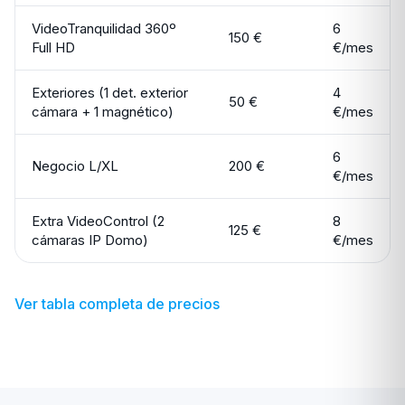
VideoTranquilidad 360º
6
150 €
Full HD
€/mes
Exteriores (1 det. exterior
4
50 €
cámara + 1 magnético)
€/mes
6
Negocio L/XL
200 €
€/mes
Extra VideoControl (2
8
125 €
cámaras IP Domo)
€/mes
Ver tabla completa de precios