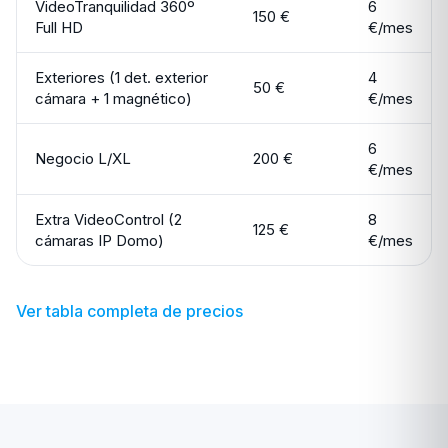
VideoTranquilidad 360º
6
150 €
Full HD
€/mes
Exteriores (1 det. exterior
4
50 €
cámara + 1 magnético)
€/mes
6
Negocio L/XL
200 €
€/mes
Extra VideoControl (2
8
125 €
cámaras IP Domo)
€/mes
Ver tabla completa de precios