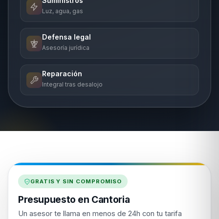
Suministros
Luz, agua, gas
Defensa legal
Asesoría jurídica
Reparación
Integral tras desalojo
GRATIS Y SIN COMPROMISO
Presupuesto en Cantoria
Un asesor te llama en menos de 24h con tu tarifa