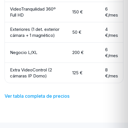
VideoTranquilidad 360º
6
150 €
Full HD
€/mes
Exteriores (1 det. exterior
4
50 €
cámara + 1 magnético)
€/mes
6
Negocio L/XL
200 €
€/mes
Extra VideoControl (2
8
125 €
cámaras IP Domo)
€/mes
Ver tabla completa de precios