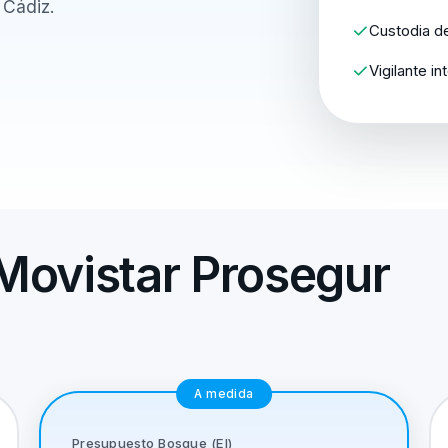
 Cádiz.
Custodia de
Vigilante i
Movistar Prosegur
A medida
Presupuesto Bosque (El)