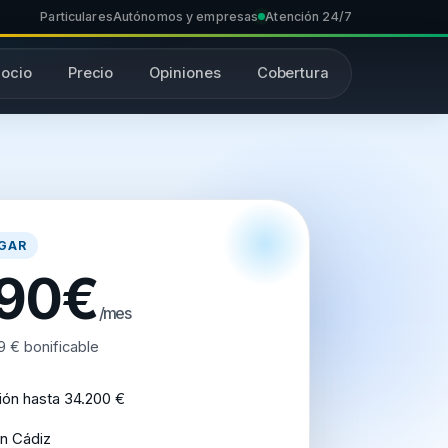
Particulares
Autónomos y empresas
Atención 24/7
ocio
Precio
Opiniones
Cobertura
GAR
,90€
/mes
9 € bonificable
ión hasta 34.200 €
n Cádiz