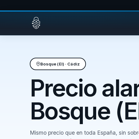
Saltar al contenido
Bosque (El) · Cádiz
Precio al
Bosque (E
Mismo precio que en toda España, sin sobr