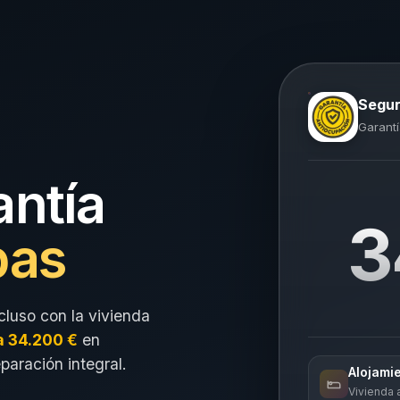
Segur
Garantí
antía
3
pas
cluso con la vivienda
a 34.200 €
en
eparación integral.
Alojami
Vivienda a