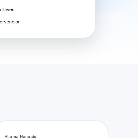
 llaves
ntervención
Alarma Negocio