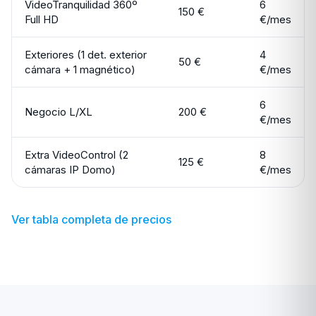
VideoTranquilidad 360º
6
150 €
Full HD
€/mes
Exteriores (1 det. exterior
4
50 €
cámara + 1 magnético)
€/mes
6
Negocio L/XL
200 €
€/mes
Extra VideoControl (2
8
125 €
cámaras IP Domo)
€/mes
Ver tabla completa de precios