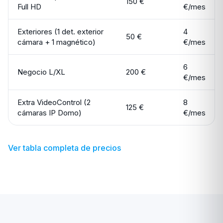
150 €
Full HD
€/mes
Exteriores (1 det. exterior
4
50 €
cámara + 1 magnético)
€/mes
6
Negocio L/XL
200 €
€/mes
Extra VideoControl (2
8
125 €
cámaras IP Domo)
€/mes
Ver tabla completa de precios