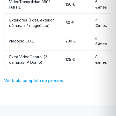
VideoTranquilidad 360º
6
150 €
Full HD
€/mes
Exteriores (1 det. exterior
4
50 €
cámara + 1 magnético)
€/mes
6
Negocio L/XL
200 €
€/mes
Extra VideoControl (2
8
125 €
cámaras IP Domo)
€/mes
Ver tabla completa de precios