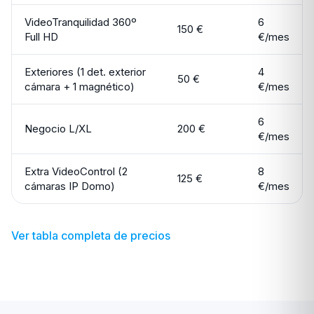
VideoTranquilidad 360º
6
150 €
Full HD
€/mes
Exteriores (1 det. exterior
4
50 €
cámara + 1 magnético)
€/mes
6
Negocio L/XL
200 €
€/mes
Extra VideoControl (2
8
125 €
cámaras IP Domo)
€/mes
Ver tabla completa de precios