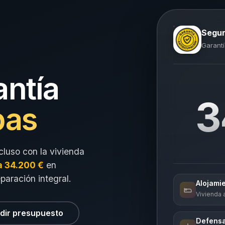
Segur
Garantí
antía
3
pas
cluso con la vivienda
a 34.200 €
en
eparación integral.
Alojami
Vivienda a
dir presupuesto
Defensa