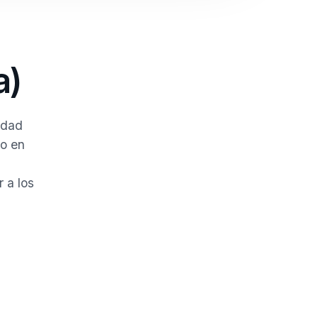
a)
idad
o en
 a los