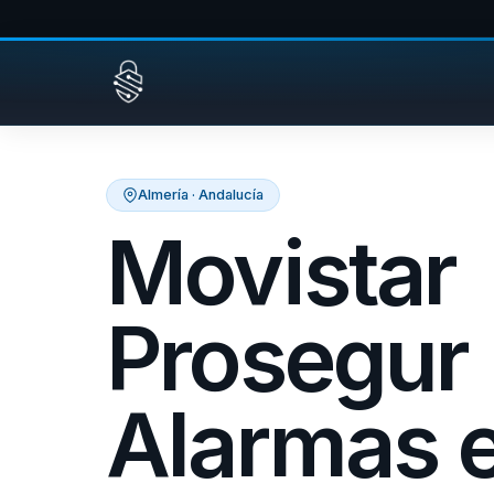
Saltar al contenido
Almería · Andalucía
Movistar
Prosegur
Alarmas 