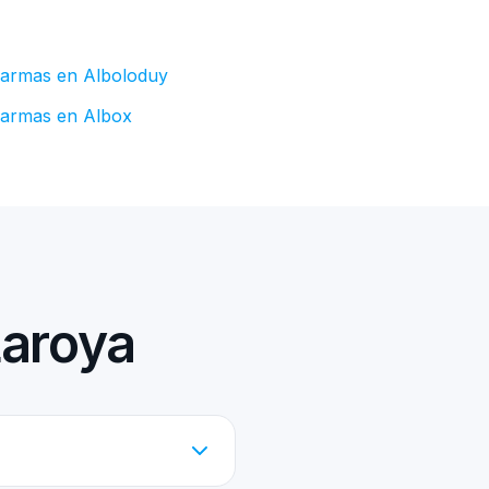
larmas en Alboloduy
larmas en Albox
Laroya