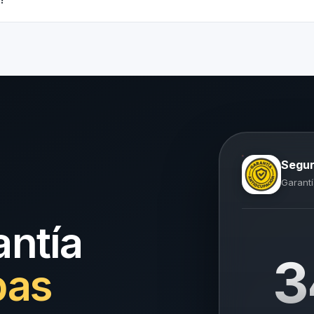
Segur
Garantí
antía
3
pas