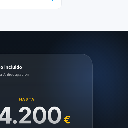
o incluido
a Antiocupación
HASTA
4.200
€