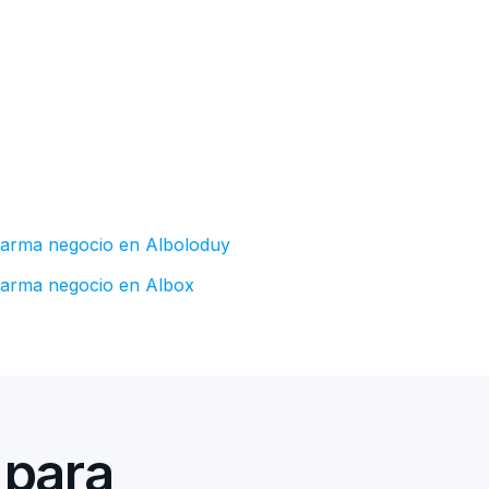
larma negocio en Alboloduy
larma negocio en Albox
 para