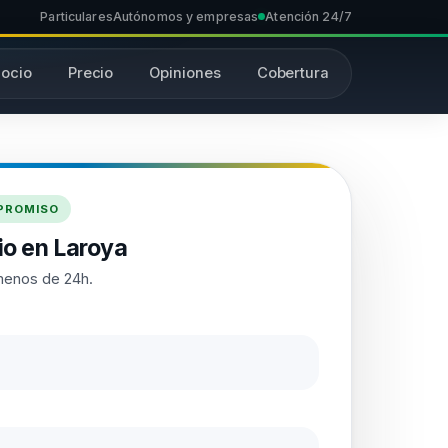
Particulares
Autónomos y empresas
Atención 24/7
ocio
Precio
Opiniones
Cobertura
MPROMISO
o en Laroya
menos de 24h.