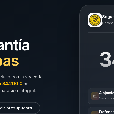
Segur
Garantí
antía
3
pas
cluso con la vivienda
a 34.200 €
en
eparación integral.
Alojami
Vivienda a
dir presupuesto
Defensa