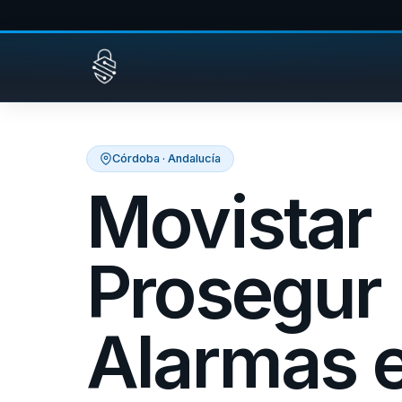
Saltar al contenido
Córdoba · Andalucía
Movistar
Prosegur
Alarmas 