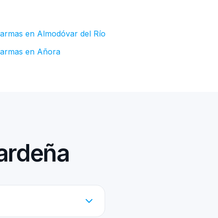
larmas en Almodóvar del Río
larmas en Añora
Cardeña