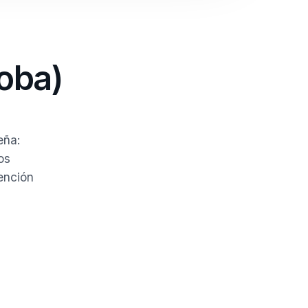
oba)
eña:
os
ención