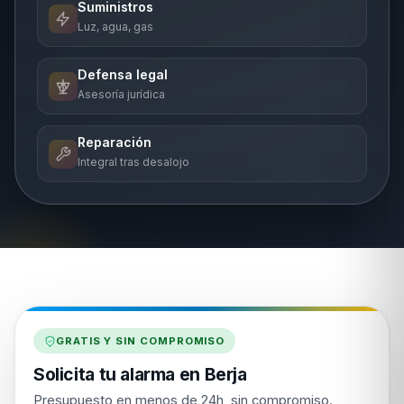
Suministros
Luz, agua, gas
Defensa legal
Asesoría jurídica
Reparación
Integral tras desalojo
GRATIS Y SIN COMPROMISO
Solicita tu alarma en Berja
Presupuesto en menos de 24h, sin compromiso.