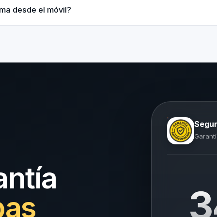
rma desde el móvil?
Segur
Garantí
antía
3
pas