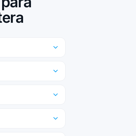
 para
tera