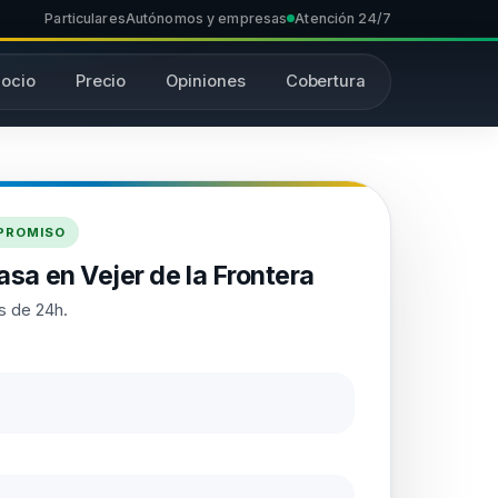
Particulares
Autónomos y empresas
Atención 24/7
ocio
Precio
Opiniones
Cobertura
MPROMISO
sa en Vejer de la Frontera
s de 24h.