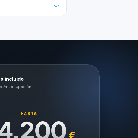
o incluido
a Antiocupación
HASTA
4.200
€