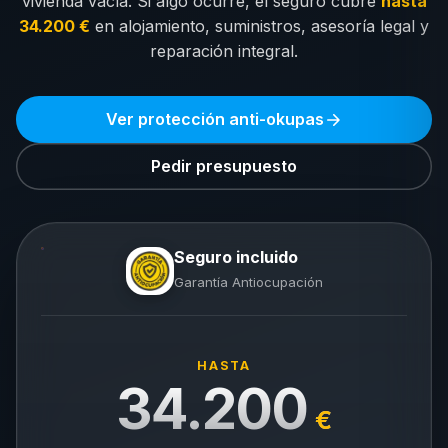
vivienda vacía. Si algo ocurre, el seguro cubre
hasta
34.200 €
en alojamiento, suministros, asesoría legal y
reparación integral.
Ver protección anti-okupas
Pedir presupuesto
Seguro incluido
Garantía Antiocupación
HASTA
34.200
€