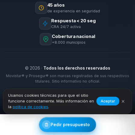
45 años
de experiencia en seguridad
Respuesta < 20 seg
CRA 24/7 activa
Cobertura nacional
+8.000 municipios
© 2026 ·
Todos los derechos reservados
Movistar® y Prosegur® son marcas registradas de sus respectivos
titulares. Sitio informativo no oficial.
Usamos cookies técnicas para que el sitio
×
funcione correctamente. Más información en
Aceptar
›
›
Inicio
Alarmas Hogar
Algeciras
la
política de cookies
.
Pedir presupuesto