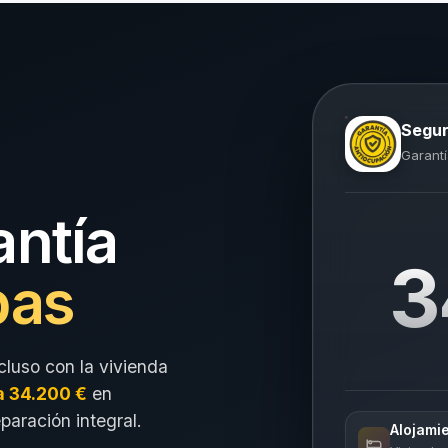
Segur
Garantí
antía
3
pas
cluso con la vivienda
a 34.200 €
en
eparación integral.
Alojami