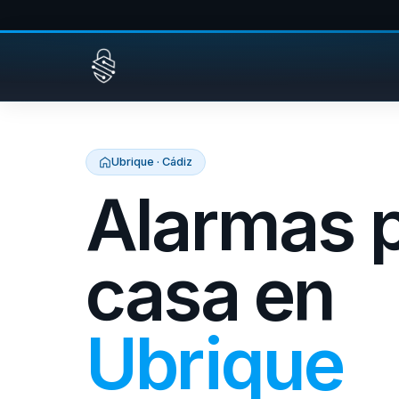
Saltar al contenido
Ubrique · Cádiz
Alarmas 
casa en
Ubrique