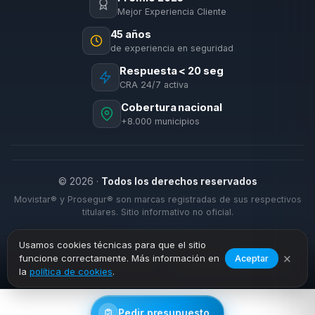
Mejor Experiencia Cliente
45 años
de experiencia en seguridad
Respuesta < 20 seg
CRA 24/7 activa
Cobertura nacional
+8.000 municipios
© 2026 ·
Todos los derechos reservados
Movistar® y Prosegur® son marcas registradas de sus respectivos
titulares. Sitio informativo no oficial.
Usamos cookies técnicas para que el sitio
×
funcione correctamente. Más información en
Aceptar
›
›
Inicio
Alarmas Hogar
Jerez de la Frontera
la
política de cookies
.
Pedir presupuesto