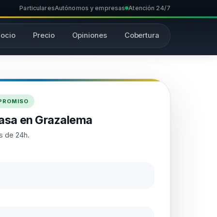
Particulares
Autónomos y empresas
Atención 24/7
ocio
Precio
Opiniones
Cobertura
MPROMISO
casa en Grazalema
s de 24h.