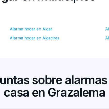
Alarma hogar en Algar
A
Alarma hogar en Algeciras
A
untas sobre alarmas
casa en Grazalema