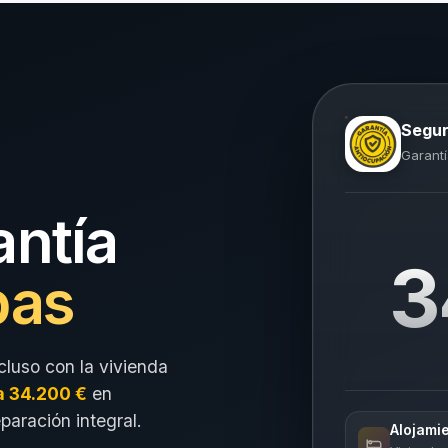
Segur
Garantí
antía
3
pas
cluso con la vivienda
a 34.200 €
en
eparación integral.
Alojami