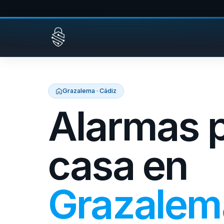
Saltar al contenido
Grazalema · Cádiz
Alarmas 
casa en
Grazalem