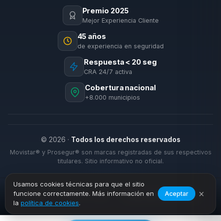
Premio 2025
Mejor Experiencia Cliente
45 años
de experiencia en seguridad
Respuesta < 20 seg
CRA 24/7 activa
Cobertura nacional
+8.000 municipios
© 2026 ·
Todos los derechos reservados
Movistar® y Prosegur® son marcas registradas de sus respectivos
titulares. Sitio informativo no oficial.
Usamos cookies técnicas para que el sitio
×
funcione correctamente. Más información en
Aceptar
›
›
Inicio
Alarmas Hogar
Conil de la Frontera
la
política de cookies
.