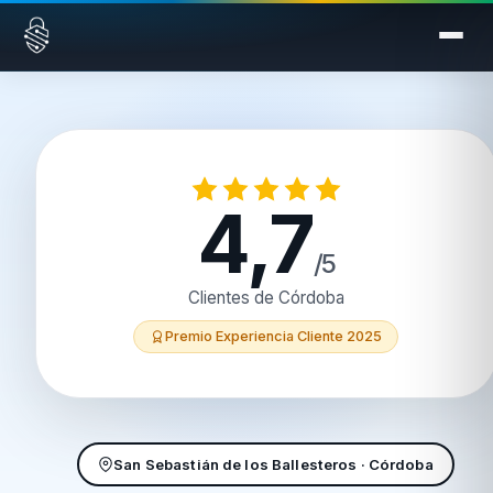
Saltar al contenido
4,7
/5
Clientes de Córdoba
Premio Experiencia Cliente 2025
San Sebastián de los Ballesteros · Córdoba