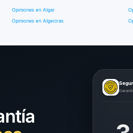
Opiniones en Algar
O
Opiniones en Algeciras
Op
Segur
Garantí
antía
3