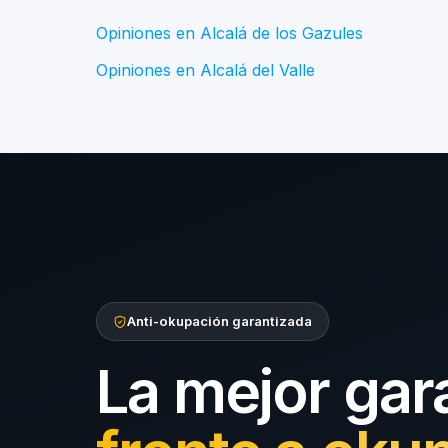
Opiniones en Alcalá de los Gazules
Opiniones en Alcalá del Valle
Anti-okupación garantizada
La mejor gar