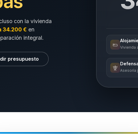
pas
cluso con la vivienda
a 34.200 €
en
eparación integral.
Alojami
Vivienda a
dir presupuesto
Defensa
Asesoría j