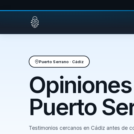
Saltar al contenido
Puerto Serrano · Cádiz
Opiniones
Puerto Se
Testimonios cercanos en Cádiz antes de co