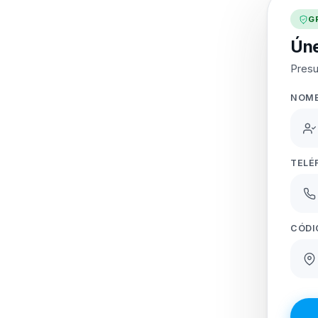
G
Úne
Presu
NOM
TELÉ
CÓDI