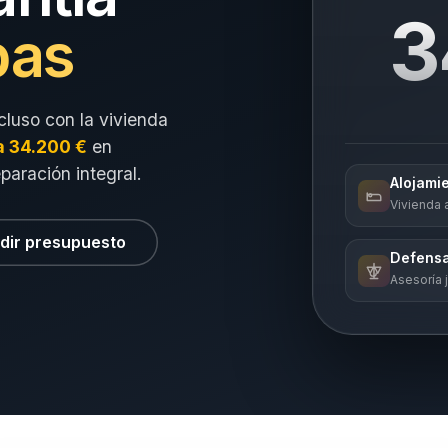
3
pas
cluso con la vivienda
a 34.200 €
en
eparación integral.
Alojami
Vivienda a
dir presupuesto
Defensa
Asesoría j