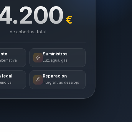
4.200
€
de cobertura total
ento
Suministros
lternativa
Luz, agua, gas
 legal
Reparación
urídica
Integral tras desalojo