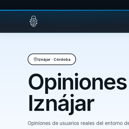
Saltar al contenido
Iznájar · Córdoba
Opiniones
Iznájar
Opiniones de usuarios reales del entorno d