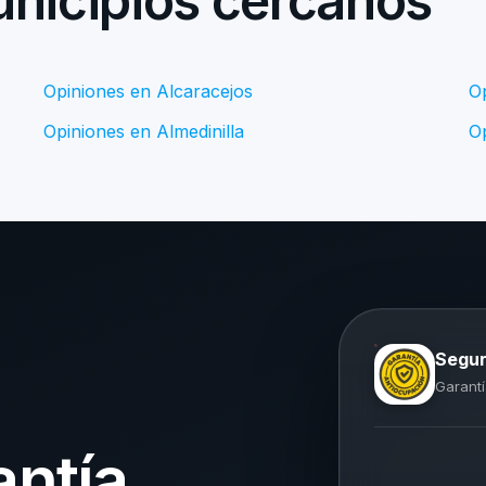
nicipios cercanos
Opiniones en Alcaracejos
O
Opiniones en Almedinilla
O
Segur
Garantí
antía