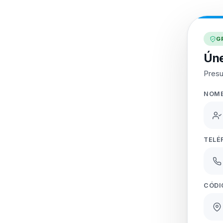
G
Úne
Presu
NOM
TELÉ
CÓDI