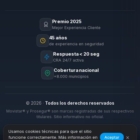
Premio 2025
Mejor Experiencia Cliente
45 años
de experiencia en seguridad
Respuesta < 20 seg
CRA 24/7 activa
Cobertura nacional
+8.000 municipios
© 2026 ·
Todos los derechos reservados
Movistar® y Prosegur® son marcas registradas de sus respectivos
titulares. Sitio informativo no oficial.
Usamos cookies técnicas para que el sitio
×
funcione correctamente. Más información en
Aceptar
›
›
Inicio
Cobertura
Santa Cruz de Marchena