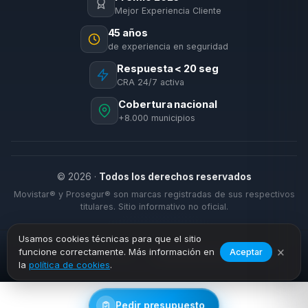
Mejor Experiencia Cliente
45 años
de experiencia en seguridad
Respuesta < 20 seg
CRA 24/7 activa
Cobertura nacional
+8.000 municipios
© 2026 ·
Todos los derechos reservados
Movistar® y Prosegur® son marcas registradas de sus respectivos
titulares. Sitio informativo no oficial.
Usamos cookies técnicas para que el sitio
×
funcione correctamente. Más información en
Aceptar
›
›
Inicio
Cobertura
Chiclana de la Frontera
la
política de cookies
.
Pedir presupuesto