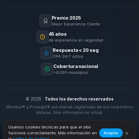
Premio 2025
Mejor Experiencia Cliente
45 años
de experiencia en seguridad
Respuesta < 20 seg
CRA 24/7 activa
Cobertura nacional
+8.000 municipios
© 2026 ·
Todos los derechos reservados
Movistar® y Prosegur® son marcas registradas de sus respectivos
titulares. Sitio informativo no oficial.
Usamos cookies técnicas para que el sitio
×
funcione correctamente. Más información en
Aceptar
›
›
Inicio
Alarmas Negocio
Villanueva del Rey
la
política de cookies
.