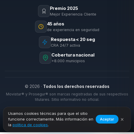
Premio 2025
Mejor Experiencia Cliente
45 años
de experiencia en seguridad
Respuesta < 20 seg
CRA 24/7 activa
Cobertura nacional
+8.000 municipios
© 2026 ·
Todos los derechos reservados
Movistar® y Prosegur® son marcas registradas de sus respectivos
titulares. Sitio informativo no oficial.
Usamos cookies técnicas para que el sitio
×
funcione correctamente. Más información en
Aceptar
›
›
Inicio
Alarmas Negocio
Torre Alháquime
la
política de cookies
.