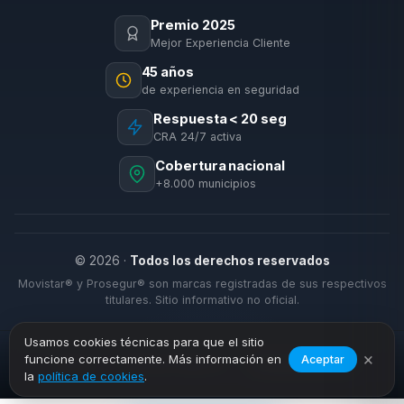
Premio 2025
Mejor Experiencia Cliente
45 años
de experiencia en seguridad
Respuesta < 20 seg
CRA 24/7 activa
Cobertura nacional
+8.000 municipios
© 2026 ·
Todos los derechos reservados
Movistar® y Prosegur® son marcas registradas de sus respectivos
titulares. Sitio informativo no oficial.
Usamos cookies técnicas para que el sitio
×
funcione correctamente. Más información en
Aceptar
›
›
Inicio
Alarmas Negocio
Prado del Rey
la
política de cookies
.