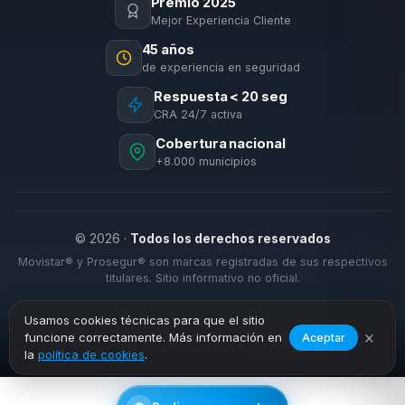
Premio 2025
Mejor Experiencia Cliente
45 años
de experiencia en seguridad
Respuesta < 20 seg
CRA 24/7 activa
Cobertura nacional
+8.000 municipios
© 2026 ·
Todos los derechos reservados
Movistar® y Prosegur® son marcas registradas de sus respectivos
titulares. Sitio informativo no oficial.
Usamos cookies técnicas para que el sitio
×
funcione correctamente. Más información en
Aceptar
›
›
Inicio
Alarmas Negocio
Palma del Río
la
política de cookies
.