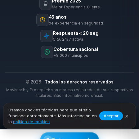
Premio 2025
Mejor Experiencia Cliente
45 años
de experiencia en seguridad
Respuesta < 20 seg
CRA 24/7 activa
Cobertura nacional
+8.000 municipios
© 2026 ·
Todos los derechos reservados
Movistar® y Prosegur® son marcas registradas de sus respectivos
titulares. Sitio informativo no oficial.
Usamos cookies técnicas para que el sitio
×
funcione correctamente. Más información en
Aceptar
›
›
Inicio
Alarmas Negocio
Fuente Palmera
la
política de cookies
.