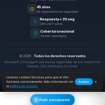
45 años
de experiencia en seguridad
Respuesta < 20 seg
CRA 24/7 activa
Cobertura nacional
+8.000 municipios
© 2026 ·
Todos los derechos reservados
Movistar® y Prosegur® son marcas registradas de sus respectivos
titulares. Sitio informativo no oficial.
Usamos cookies técnicas para que el sitio
×
funcione correctamente. Más información en
Aceptar
›
›
Inicio
Alarmas Negocio
Carboneras
la
política de cookies
.
Pedir presupuesto