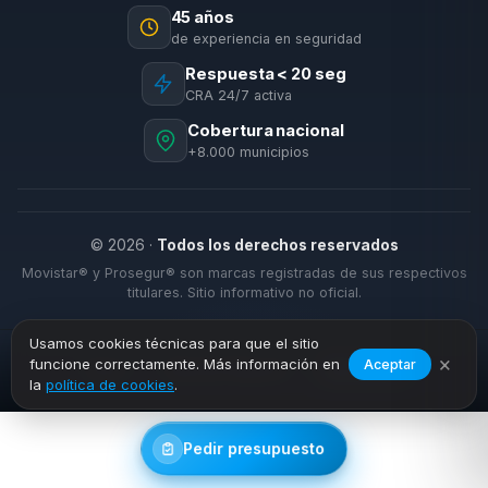
45 años
de experiencia en seguridad
Respuesta < 20 seg
CRA 24/7 activa
Cobertura nacional
+8.000 municipios
© 2026 ·
Todos los derechos reservados
Movistar® y Prosegur® son marcas registradas de sus respectivos
titulares. Sitio informativo no oficial.
Usamos cookies técnicas para que el sitio
×
funcione correctamente. Más información en
Aceptar
›
›
Inicio
Alarmas Negocio
Benamejí
la
política de cookies
.
Pedir presupuesto