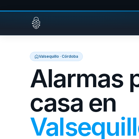
Saltar al contenido
Valsequillo · Córdoba
Alarmas 
casa en
Valsequil