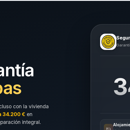
Segur
Garantí
antía
3
pas
cluso con la vivienda
a 34.200 €
en
eparación integral.
Alojami