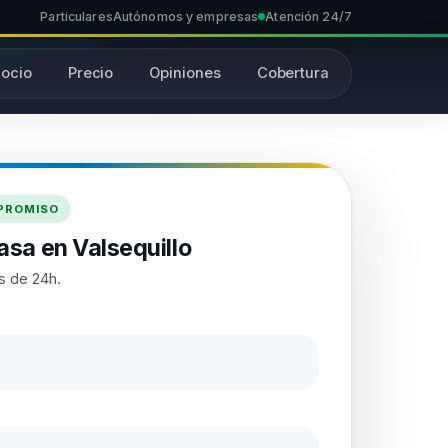
Particulares
Autónomos y empresas
Atención 24/7
ocio
Precio
Opiniones
Cobertura
MPROMISO
asa en Valsequillo
s de 24h.