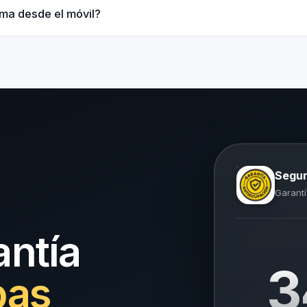
rma desde el móvil?
Segur
Garantí
antía
3
pas