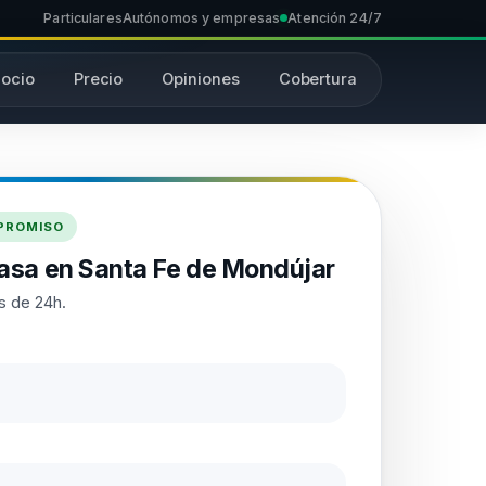
Particulares
Autónomos y empresas
Atención 24/7
ocio
Precio
Opiniones
Cobertura
MPROMISO
asa en Santa Fe de Mondújar
s de 24h.