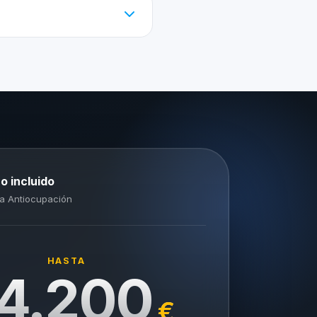
o incluido
a Antiocupación
HASTA
4.200
€