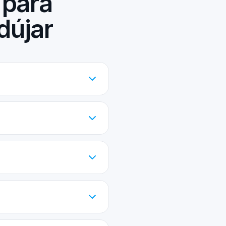
 para
dújar