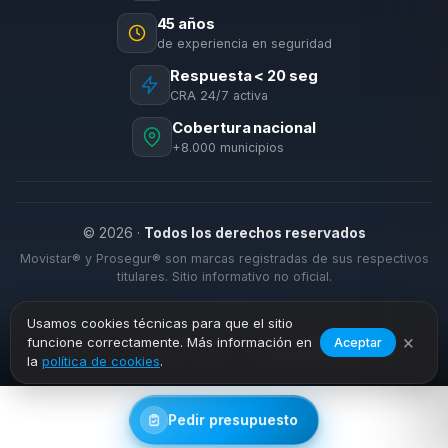
45 años
de experiencia en seguridad
Respuesta < 20 seg
CRA 24/7 activa
Cobertura nacional
+8.000 municipios
© 2026 ·
Todos los derechos reservados
Movistar® y Prosegur® son marcas registradas de sus respectivos
titulares. Sitio informativo no oficial.
Usamos cookies técnicas para que el sitio
×
funcione correctamente. Más información en
Aceptar
›
›
Inicio
Alarmas Hogar
Roquetas de Mar
la
política de cookies
.
Pedir presupuesto