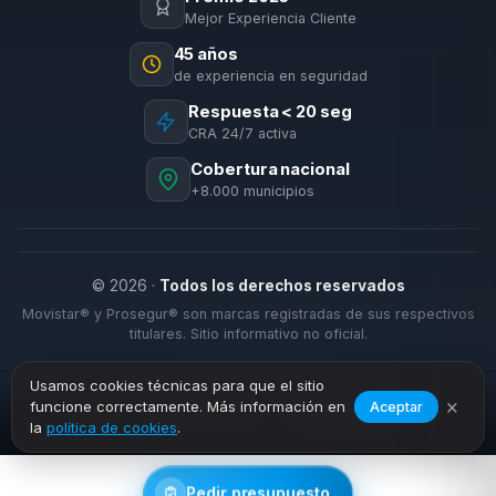
Mejor Experiencia Cliente
45 años
de experiencia en seguridad
Respuesta < 20 seg
CRA 24/7 activa
Cobertura nacional
+8.000 municipios
© 2026 ·
Todos los derechos reservados
Movistar® y Prosegur® son marcas registradas de sus respectivos
titulares. Sitio informativo no oficial.
Usamos cookies técnicas para que el sitio
×
funcione correctamente. Más información en
Aceptar
›
›
Inicio
Alarmas Hogar
Nueva Carteya
la
política de cookies
.
Pedir presupuesto