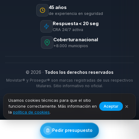
45 años
de experiencia en seguridad
Respuesta < 20 seg
CRA 24/7 activa
Cobertura nacional
+8.000 municipios
© 2026 ·
Todos los derechos reservados
Movistar® y Prosegur® son marcas registradas de sus respectivos
titulares. Sitio informativo no oficial.
Usamos cookies técnicas para que el sitio
×
funcione correctamente. Más información en
Aceptar
›
›
Inicio
Alarmas Hogar
Granjuela (La)
la
política de cookies
.
Pedir presupuesto