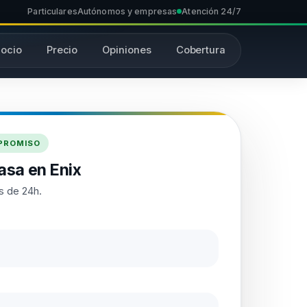
Particulares
Autónomos y empresas
Atención 24/7
ocio
Precio
Opiniones
Cobertura
MPROMISO
asa en Enix
s de 24h.