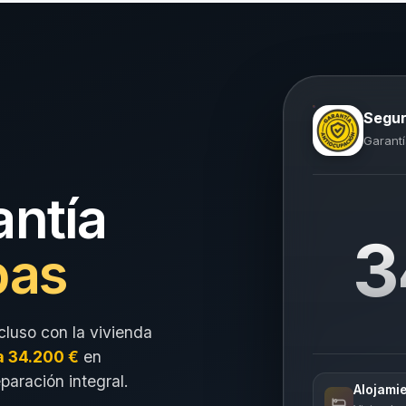
Segur
Garantí
antía
3
pas
cluso con la vivienda
a 34.200 €
en
eparación integral.
Alojami