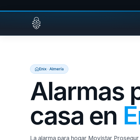
Saltar al contenido
Enix · Almería
Alarmas 
casa en
E
La alarma para hogar Movistar Prosegur