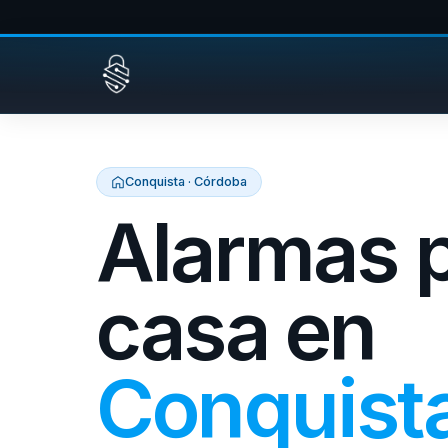
Saltar al contenido
Conquista · Córdoba
Alarmas 
casa en
Conquist