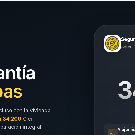
Segur
Garantí
antía
3
pas
cluso con la vivienda
a 34.200 €
en
eparación integral.
Alojami