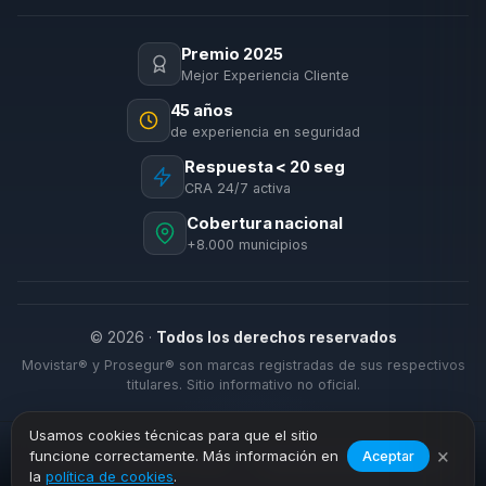
Premio 2025
Mejor Experiencia Cliente
45 años
de experiencia en seguridad
Respuesta < 20 seg
CRA 24/7 activa
Cobertura nacional
+8.000 municipios
© 2026 ·
Todos los derechos reservados
Movistar® y Prosegur® son marcas registradas de sus respectivos
titulares. Sitio informativo no oficial.
Usamos cookies técnicas para que el sitio
×
funcione correctamente. Más información en
Aceptar
›
›
Inicio
Alarmas Hogar
Alcudia de Monteagud
la
política de cookies
.